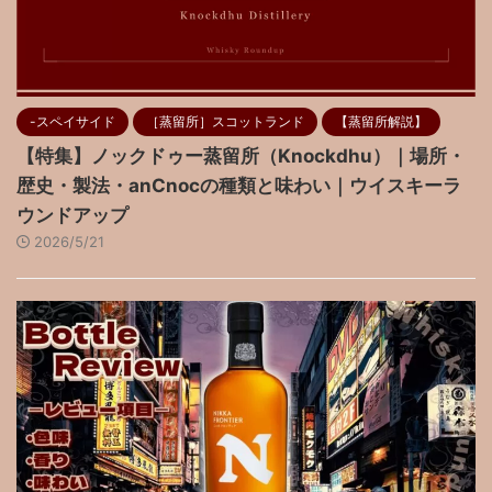
-スペイサイド
［蒸留所］スコットランド
【蒸留所解説】
【特集】ノックドゥー蒸留所（Knockdhu）｜場所・
歴史・製法・anCnocの種類と味わい｜ウイスキーラ
ウンドアップ
2026/5/21