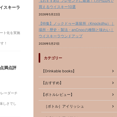
【おすすめ】プレゼントに最適！1万円以内で
買えるウイスキー10選
ウイスキーラ
2026年5月22日
【特集】ノックドゥー蒸留所（Knockdhu）｜
場所・歴史・製法・anCnocの種類と味わい｜
ャート化を実施
ウイスキーラウンドアップ
です！
2026年5月21日
カテゴリー
0点満点評
【Drinkable books】
【おすすめ】
やレーダーチ
【ボトルレビュー】
味しさでし
［ボトル］アイリッシュ