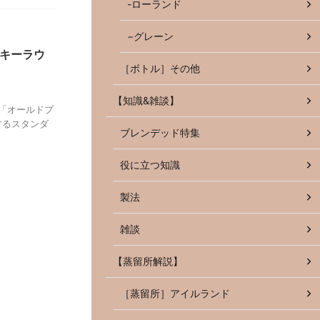
-ローランド
−グレーン
スキーラウ
［ボトル］その他
【知識&雑談】
「オールドプ
するスタンダ
ブレンデッド特集
役に立つ知識
製法
雑談
【蒸留所解説】
［蒸留所］アイルランド