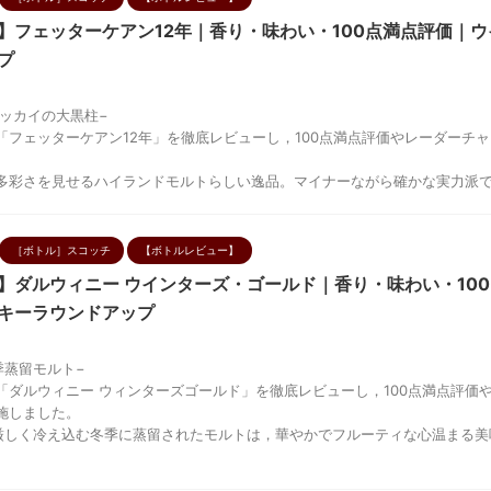
】フェッターケアン12年｜香り・味わい・100点満点評価｜
プ
マッカイの大黒柱−
「フェッターケアン12年」を徹底レビューし，100点満点評価やレーダーチ
多彩さを見せるハイランドモルトらしい逸品。マイナーながら確かな実力派
［ボトル］スコッチ
【ボトルレビュー】
】ダルウィニー ウインターズ・ゴールド｜香り・味わい・10
キーラウンドアップ
季蒸留モルト−
「ダルウィニー ウィンターズゴールド」を徹底レビューし，100点満点評価
施しました。
の厳しく冷え込む冬季に蒸留されたモルトは，華やかでフルーティな心温まる美