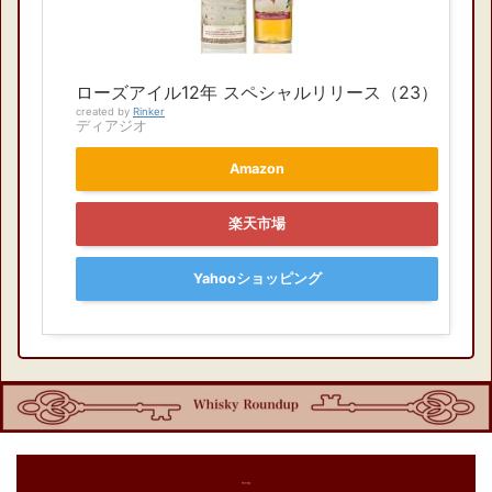
ローズアイル12年 スペシャルリリース（23）
created by
Rinker
ディアジオ
Amazon
楽天市場
Yahooショッピング
各種SNS運用中！
フォローしてね👍