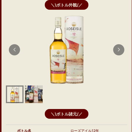
＼\ボトル外観/／
＼\ボトル諸元/／
ボトル名
ローズアイル12年