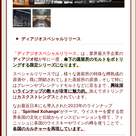
ディアジオスペシャルリリース
「
ディアジオスペシャルリリース
」は，業界最大手企業の
ディアジオ社
が年に一度，
傘下の蒸留所のモルトをボトリ
ングする限定シリーズになります。
スペシャルリリースでは，様々な蒸留所の特殊な樽熟成の
原酒や，既に閉鎖されてしまた蒸留所の原酒，そして時に
はグレーンやブレンデッドモルトなどに至るまで，
興味深
いラインナップの数々が非常に魅力的。
加えてボトリング
は
カスクストレングス
とされています。
なお最近日本にも導入された2023年のラインナップ
は，”
Spirited Xchange
”がテーマ。ウイスキーを愛する世
界各国の文化と伝統からインスピレーションを得て，フィ
ニッシュに各国のウイスキーやワインの樽を使うことで，
各国のカルチャーを再現しています。