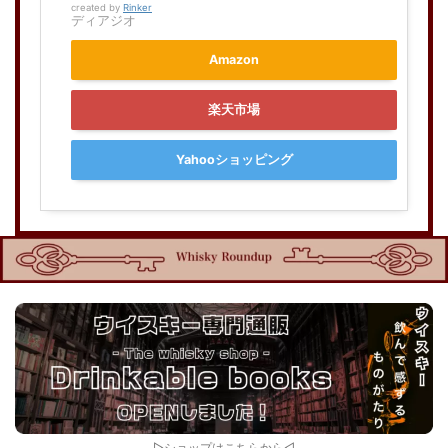
created by
Rinker
ディアジオ
Amazon
楽天市場
Yahooショッピング
▷ショップは
こちら
から◁