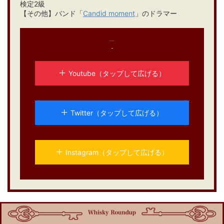
検定2級
【その他】バンド「
Candid moment
」のドラマー
各種SNSも運用中！
Youtube（タップして広げる）
Twitter（タップして広げる）
Instagram（タップして広げる）