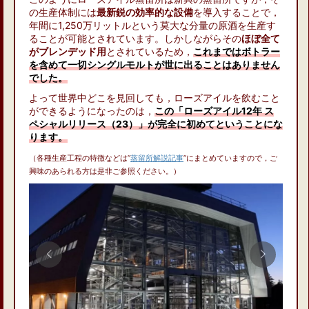
の生産体制には
最新鋭の効率的な設備
を導入することで，
年間に1,250万リットルという莫大な分量の原酒を生産す
ることが可能とされています。しかしながらその
ほぼ全て
がブレンデッド用
とされているため，
これまではボトラー
を含めて一切シングルモルトが世に出ることはありません
でした。
よって世界中どこを見回しても，ローズアイルを飲むこと
ができるようになったのは，
この「ローズアイル12年 ス
ペシャルリリース（23）」が完全に初めてということにな
ります。
（各種生産工程の特徴などは”
蒸留所解説記事
”にまとめていますので，ご
興味のあられる方は是非ご参照ください。）