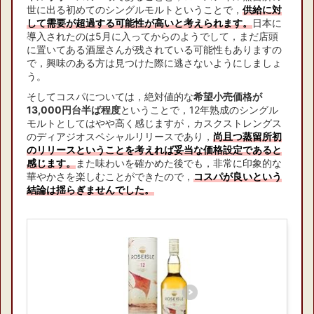
世に出る初めてのシングルモルトということで，
供給に対
して需要が超過する可能性が高いと考えられます。
日本に
導入されたのは5月に入ってからのようでして，まだ店頭
に置いてある酒屋さんが残されている可能性もありますの
で，興味のある方は見つけた際に逃さないようにしましょ
う。
そしてコスパについては，絶対値的な
希望小売価格が
13,000円台半ば程度
ということで，12年熟成のシングル
モルトとしてはやや高く感じますが，カスクストレングス
のディアジオスペシャルリリースであり，
尚且つ蒸留所初
のリリースということを考えれば妥当な価格設定であると
感じます。
また味わいを確かめた後でも，非常に印象的な
華やかさを楽しむことができたので，
コスパが良いという
結論は揺らぎませんでした。