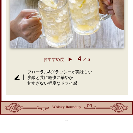
４
おすすめ度 ▶︎
／５
フローラル&グラッシーが美味しい
炭酸と共に軽快に華やか
甘すぎない程度なドライ感
「ローズアイル12年」
総評