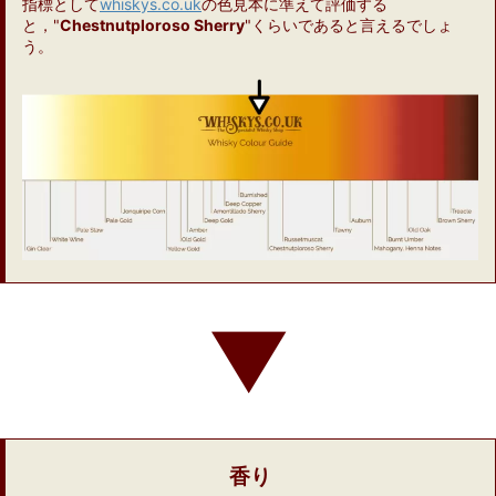
指標として
whiskys.co.uk
の色見本に準えて評価する
と，"
Chestnutploroso Sherry
"くらいであると言えるでしょ
う。
▼
香り