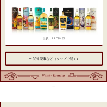
出典：
PR TIMES
関連記事など（タップで開く）
「ローズアイル12年」
ボトルの特徴