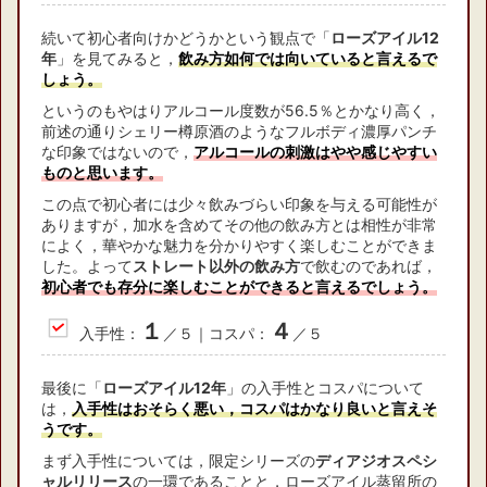
続いて初心者向けかどうかという観点で「
ローズアイル12
年
」を見てみると，
飲み方如何では向いていると言えるで
しょう。
というのもやはりアルコール度数が56.5％とかなり高く，
前述の通りシェリー樽原酒のようなフルボディ濃厚パンチ
な印象ではないので，
アルコールの刺激はやや感じやすい
ものと思います。
この点で初心者には少々飲みづらい印象を与える可能性が
ありますが，加水を含めてその他の飲み方とは相性が非常
によく，華やかな魅力を分かりやすく楽しむことができま
した。よって
ストレート以外の飲み方
で飲むのであれば，
初心者でも存分に楽しむことができると言えるでしょう。
１
４
入手性：
／５｜コスパ：
／５
最後に「
ローズアイル12年
」の入手性とコスパについて
は，
入手性はおそらく悪い，コスパはかなり良いと言えそ
うです。
まず入手性については，限定シリーズの
ディアジオスペシ
ャルリリース
の一環であることと，ローズアイル蒸留所の