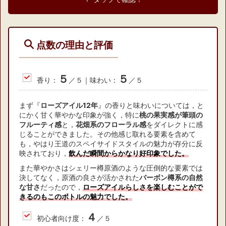
点数の理由と評価
５
５
香り：
／５｜味わい：
／５
まず『
ローズアイル12年
』の香りと味わいについては，と
にかく甘く華やかな印象が強く，特に
桃の果実感が筆頭の
フルーティ感
と，
花畑系のフローラル感
をダイレクトに感
じることができました。その他感じ取れる要素を含めて
も，やはり王道のスペイサイドスタイルの魅力が存分に反
映されており，
飲んだ瞬間からかなり好印象でした。
また華やかさはシェリー樽原酒のような圧倒的な要素では
決してなく，原酒の良さが活かされた
バーボン樽系の自然
な甘さ
だったので，
ローズアイルらしさを楽しむことがで
きるのもこのボトルの魅力でした。
４
初心者向け度：
／５