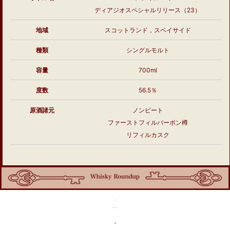
ディアジオスペシャルリリース（23）
地域
スコットランド，スペイサイド
種類
シングルモルト
容量
700ml
度数
56.5％
原酒諸元
ノンピート
ファーストフィルバーボン樽
リフィルカスク
「ローズアイル12年」
テイスティングレビュー