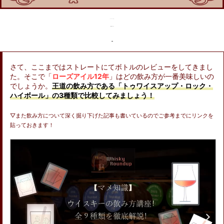
「ローズアイル12年」
飲み方について
さて、ここまではストレートにてボトルのレビューをしてきまし
た。そこで「
ローズアイル12年
」はどの飲み方が一番美味しいの
でしょうか。
王道の飲み方である「トゥワイスアップ・ロック・
ハイボール」の3種類で比較してみましょう！
▽また飲み方について深く掘り下げた記事も書いているのでご参考までにリンクを
貼っておきます！