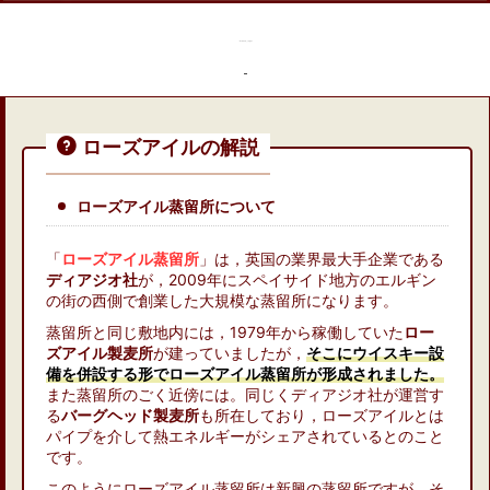
「ローズアイル」ってなに？
ローズアイルの解説
ローズアイル蒸留所について
「
ローズアイル蒸留所
」は，英国の業界最大手企業である
ディアジオ社
が，2009年にスペイサイド地方のエルギン
の街の西側で創業した大規模な蒸留所になります。
蒸留所と同じ敷地内には，1979年から稼働していた
ロー
ズアイル製麦所
が建っていましたが，
そこにウイスキー設
備を併設する形でローズアイル蒸留所が形成されました。
また蒸留所のごく近傍には。同じくディアジオ社が運営す
る
バーグヘッド製麦所
も所在しており，ローズアイルとは
パイプを介して熱エネルギーがシェアされているとのこと
です。
このようにローズアイル蒸留所は新興の蒸留所ですが，そ