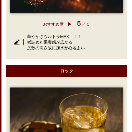
５
おすすめ度 ▶︎
／５
華やかさウルトラMAX！！！
煮詰めた果実感が広がる
度数の高さ故に加水が心地よい
ロック