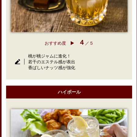
４
おすすめ度 ▶︎
／５
桃が桃ジャムに進化！
若干のエステル感が表出
香ばしいナッツ感が強化
ハイボール