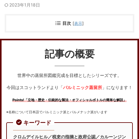
2023年1月18日
目次
[
表示
]
記事の概要
世界中の蒸留所図鑑完成を目標としたシリーズです。
今回はスコットランドより「
バルミニック蒸留所
」になります！
Points!「立地・歴史・伝統的な製法・オフィシャルボトルの簡単な解説」
※名称について日本語でバルミニック派とバルメナック派がいます
キーワード
クロムデイルヒル／税吏の指摘と政府公認／カルーンジン