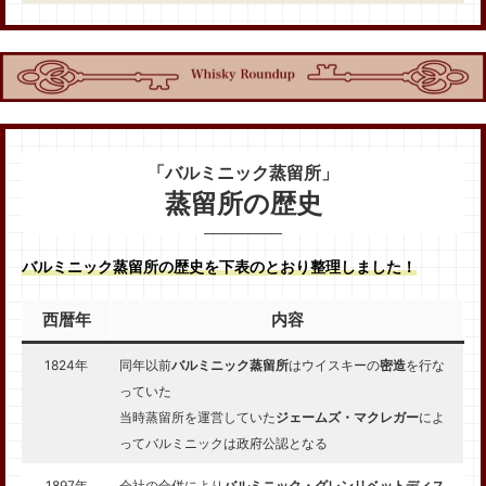
「バルミニック蒸留所」
蒸留所の歴史
バルミニック蒸留所の歴史を下表のとおり整理しました！
西暦年
内容
1824年
同年以前
バルミニック蒸留所
はウイスキーの
密造
を行な
っていた
当時蒸留所を運営していた
ジェームズ・マクレガー
によ
ってバルミニックは政府公認となる
1897年
会社の合併により
バルミニック・グレンリベットディス