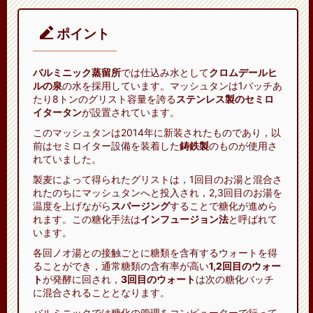
ポイント
バルミニック蒸留所
では仕込み水として
クロムデールヒ
ルの泉
の水を採用しています。マッシュタンは1バッチあ
たり8トンのグリスト容量を誇る
ステンレス製のセミロ
イタータン
が設置されています。
このマッシュタンは2014年に新装されたものであり，以
前はセミロイター設備を装着した
鋳鉄製
のものが使用さ
れていました。
製麦によって得られたグリストは，1回目のお湯と混合さ
れたのちにマッシュタンへと投入され，2,3回目のお湯を
温度を上げながら
スパージング
することで糖化が進めら
れます。この糖化手法は
インフュージョン法
と呼ばれて
います。
各回ノオ湯との接触ごとに糖類を含有するウォートを得
ることができ，通常糖類の含有率が高い
1,2回目のウォー
ト
が発酵に回され，
3回目のウォート
は次の糖化バッチ
に混合されることとなります。
バルミニックでは糖化の管理をコンピューターで行って