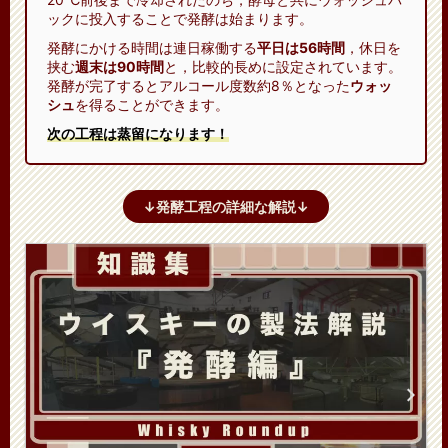
ックに投入することで発酵は始まります。
発酵にかける時間は連日稼働する
平日は56時間
，休日を
挟む
週末は90時間
と，比較的長めに設定されています。
発酵が完了するとアルコール度数約8％となった
ウォッ
シュ
を得ることができます。
次の工程は蒸留になります！
↓発酵工程の詳細な解説↓