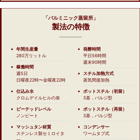
「バルミニック蒸留所」
製法の特徴
年間生産量
発酵時間
280万リットル
平日56時間
週末90時間
稼働時間
週5日
スチル加熱方式
日曜夜22時〜金曜夜22時
蒸気間接加熱
仕込み水
ポットスチル（初留）
クロムデイルヒルの泉
3基，バルジ型
ピーテッドレベル
ポットスチル（再留）
ノンピート
3基，バルジ型
マッシュタン材質
コンデンサー
ステンレス製セミロイタ
ワームタブ式
ー