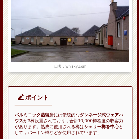
出典：
whisky.com
ポイント
バルミニック蒸留所
には伝統的な
ダンネージ式ウェアハ
ウス
が3棟設置されており，合計10,000樽程度の収容力
があります。熟成に使用される樽は
シェリー樽を中心
と
して，バーボン樽などが使用されています。