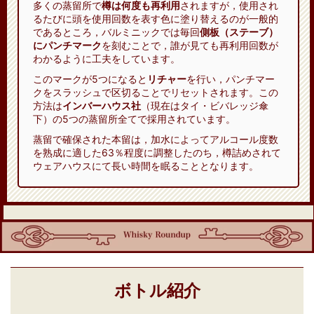
多くの蒸留所で
樽は何度も再利用
されますが，使用され
るたびに頭を使用回数を表す色に塗り替えるのが一般的
であるところ，バルミニックでは毎回
側板（ステーブ）
にパンチマーク
を刻むことで，誰が見ても再利用回数が
わかるように工夫をしています。
このマークが5つになると
リチャー
を行い，パンチマー
クをスラッシュで区切ることでリセットされます。この
方法は
インバーハウス社
（現在はタイ・ビバレッジ傘
下）の5つの蒸留所全てで採用されています。
蒸留で確保された本留は，加水によってアルコール度数
を熟成に適した63％程度に調整したのち，樽詰めされて
ウェアハウスにて長い時間を眠ることとなります。
ボトル紹介