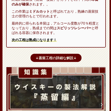
のみが確保
されます。。
この作業は
ミドルカット
と呼ばれており，熟練の蒸留技
士の管理のもとで行われます。
最終的に得られる本留は，アルコール度数が70％程度と
なっており，熟成までの間は
スピリッツレシーバー
と呼
ばれる容器に保存されます。
次の工程は熟成になります！
↓蒸留工程の詳細な解説↓