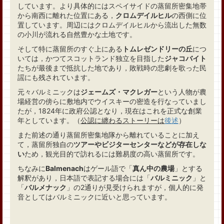
しています。より具体的にはスペイサイドの蒸留所密集地帯
から南西に離れた位置にある，
クロムデイルヒル
の西側に位
置しています。周辺にはクロムデイルヒルから流出した無数
の小川が流れる自然豊かな土地です。
そして特に蒸留所のすぐ上にある
トムレゼンドリーの丘
につ
いては，かつてスコットランド独立を目指した
ジャコバイト
たちが最後まで抵抗した地であり，敗戦時の悲劇を歌った民
謡にも残されています。
元々バルミニックは
ジェームズ・マクレガー
という人物が農
場経営の傍らに敷地内でウイスキーの密造を行なっていまし
たが，1824年に政府公認となり，現在はこれを正式な創業
年としています。（
公認に纏わるストーリーは
後述
）
また前述の通り蒸留所密集地隊から離れていることに加え
て，蒸留所独自の
ツアーやビジターセンターなどが存在しな
い
ため，観光目的で訪れるには難易度の高い蒸留所です。
ちなみに
Balmenach
はゲール語で「
真ん中の農場
」とする
解釈があり，日本語で表記する場合には「
バルミニック
」と
「
バルメナック
」の2通りが見受けられますが，個人的に発
音としてはバルミニックに近いと思っています。