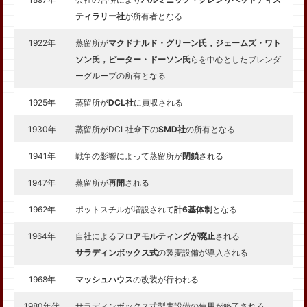
ティラリー社
が所有者となる
1922年
蒸留所が
マクドナルド・グリーン氏，ジェームズ・ワト
ソン氏，ピーター・ドーソン氏
らを中心としたブレンダ
ーグループの所有となる
1925年
蒸留所が
DCL社
に買収される
1930年
蒸留所がDCL社傘下の
SMD社
の所有となる
1941年
戦争の影響によって蒸留所が
閉鎖
される
1947年
蒸留所が
再開
される
1962年
ポットスチルが増設されて
計6基体制
となる
1964年
自社による
フロアモルティングが廃止
される
サラディンボックス式
の製麦設備が導入される
1968年
マッシュハウス
の改装が行われる
1980年代
サラディンボックス式製麦設備の使用が終了される