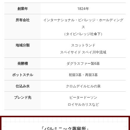
創業年
1824年
所有会社
インターナショナル・ビバレッジ・ホールディング
ス
（タイビバレッジ社傘下）
地域分類
スコットランド
スペイサイド スペイ川中流域
発酵槽
ダグラスファー製6基
ポットスチル
初留3基・再留3基
仕込み水
クロムデイルヒルの泉
ブレンド先
ピータードーソン
ロイヤルカリスなど
「バルミニック蒸留所」