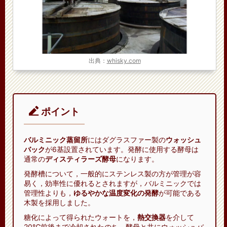
出典：
whisky.com
ポイント
バルミニック蒸留所
にはダグラスファー製の
ウォッシュ
バック
が6基設置されています。発酵に使用する酵母は
通常の
ディスティラーズ酵母
になります。
発酵槽について，一般的にステンレス製の方が管理が容
易く，効率性に優れるとされますが，バルミニックでは
管理性よりも，
ゆるやかな温度変化の発酵
が可能である
木製を採用しました。
糖化によって得られたウォートを，
熱交換器
を介して
20℃前後まで冷却されたのち，酵母と共にウォッシュバ