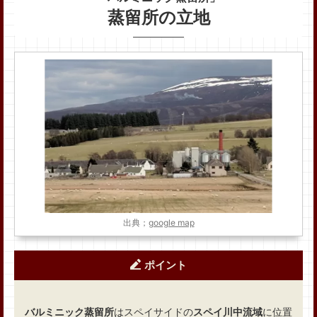
蒸留所の立地
出典；
google map
ポイント
バルミニック蒸留所
はスペイサイドの
スペイ川中流域
に位置