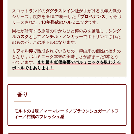
スコットランドの
ダグラスレイン社
が手がける長年人気の
シリーズ，度数を46％で統一した「
プロベナンス
」からリ
リースされた，
10年熟成のバルミニック
です。
同社が所有する原酒の中からひと樽のみを厳選し，
シング
ルカスク
として
ノンチル・ノンカラー
でボトリングされた
のものが，このボトルになります。
リフィル樽
で熟成されているため，樽由来の個性は控えめ
となり，バルミニック本来の美味しさが詰まった1本とな
っています。
また最も低価格帯でバルミニックを味わえる
ボトルでもあります！
香り
モルトの甘味／マーマレード／ブラウンシュガー／トフ
ィー／柑橘のフレッシュ感