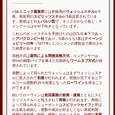
バルミニック蒸留所
には初留用の
ウォッシュスチル
が3
基，再留用の
スピリッツスチル
が3基設置されていま
す。形状はどれも
バルジ型
で，ネックがかなり長く，ラ
インアームはやや下向きとなっています。
これらのポットスチルを手掛けたのはDCL社傘下であっ
た
アバクロンビー社
であり，6基のうち1基は
クイーンジ
ュビリーの年
（1977年）にロンドンの博覧会で展示され
た経歴があります。
加熱方式は
蒸気による間接加熱方式
，コンデンサーは
90mの銅製パイプを備えた伝統的な
ワームタブ方式
が採
用されています。
発酵によって得られたウォッシュはまずウォッシュスチ
ルに投入されて
初留
が行われます。初留が完了するとア
ルコール度数約20％程度となった
ローワイン
を得ること
ができます。
続いてローワインは
前回蒸留の前留・後留
とともにスピ
リッツスチルへと投入されて
再留
が行われます。再留に
よって得られるニューポットは
スピリッツセイフ
と呼ば
れる箱を経由し，度数や成分が好ましくない蒸留初期・
終期の蒸留液（前留・後留）がカットされ，中間の
本留