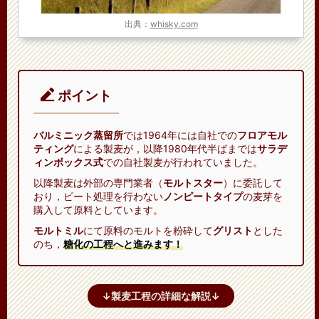
出典：
whisky.com
ポイント
バルミニック蒸留所
では1964年には自社での
フロアモル
ティング
による製麦が，以降1980年代半ばまでは
サラデ
ィンボックス式
での自社製麦が行われていました。
以降製麦は外部の専門業者（
モルトスター
）に委託して
おり，ピート処理を行わない
ノンピートタイプ
の麦芽を
購入して原料としています。
モルトミル
にて原料のモルトを粉砕して
グリスト
とした
のち，
糖化の工程へと進みます！
↓製麦工程の詳細な解説↓