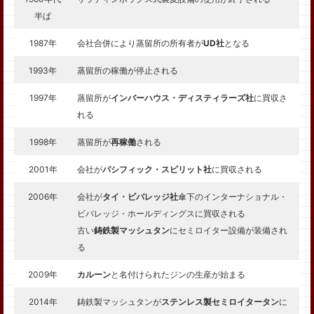
半ば
1987年
会社合併により蒸留所の所有者が
UD社
となる
1993年
蒸留所の稼働が停止される
1997年
蒸留所が
インバーハウス・ディスティラーズ社
に買収さ
れる
1998年
蒸留所が
再稼働
される
2001年
会社が
パシフィック・スピリット社
に買収される
2006年
会社が
タイ・ビバレッジ社
傘下のインターナショナル・
ビバレッジ・ホールディングスに買収される
古い
鋳鉄製マッシュタン
にセミロイター設備が装備され
る
2009年
カルーン
と名付けられたジンの生産が始まる
2014年
鋳鉄製マッシュタンが
ステンレス製セミロイタータン
に