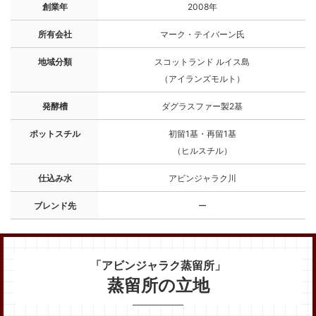
創業年
2008年
所有会社
マーク・テイバーン氏
地域分類
スコットランド ルイス島
（アイランズモルト）
発酵槽
ダグラスファー製2基
ポットスチル
初留1基・再留1基
（ヒルスチル）
仕込み水
アビンジャラク川
ブレンド先
ー
「アビンジャラク蒸留所」
蒸留所の立地