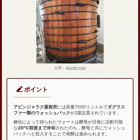
出典：
google map
ポイント
アビンジャラク蒸留所
には容量7500リットルで
ダグラス
ファー製のウォッシュバック
が2基設置されています。
糖化によって得られたウォートは酵母が活発に活動可能
な
20℃前後まで冷却
されたのち，酵母と共にウォッシュ
バックへと投入することで発酵は進められます。