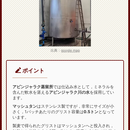
出典：
google map
ポイント
アビンジャラク蒸留所
では仕込み水として，ミネラルを
含んだ軟水を湛える
アビンジャラク川の水
を採用してい
ます。
マッシュタン
はステンレス製ですが，非常にサイズが小
さく，1バッチあたりのグリスト容量は
0.5トン
となって
います。
製麦で得られたグリストはマッシュタンへと投入され，