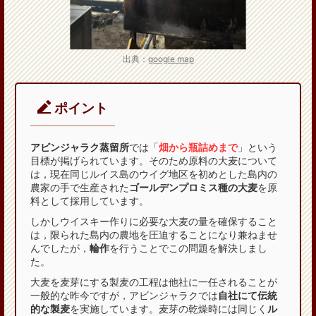
出典：
google map
ポイント
アビンジャラク蒸留所
では「
畑から瓶詰めまで
」という
目標が掲げられています。そのため原料の大麦について
は，現在同じルイス島のウイグ地区を初めとした島内の
農家の手で生産された
ゴールデンプロミス種の大麦
を原
料として採用しています。
しかしウイスキー作りに必要な大麦の量を確保すること
は，限られた島内の農地を圧迫することになり兼ねませ
んでしたが，
輪作
を行うことでこの問題を解決しまし
た。
大麦を麦芽にする製麦の工程は他社に一任されることが
一般的な昨今ですが，アビンジャラクでは
自社にて伝統
的な製麦
を実施しています。麦芽の乾燥時には同じく
ル