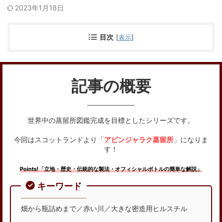
2023年1月18日
目次
[
表示
]
記事の概要
世界中の蒸留所図鑑完成を目標としたシリーズです。
今回はスコットランドより「
アビンジャラク蒸留所
」になりま
す！
Points!「立地・歴史・伝統的な製法・オフィシャルボトルの簡単な解説」
キーワード
畑から瓶詰めまで／赤い川／大きな密造用ヒルスチル