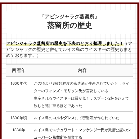
「アビンジャラク蒸留所」
蒸留所の歴史
アビンジャラク蒸留所の歴史を下表のとおり整理しました！
（ア
ビンジャラクの歴史と併せてルイス島のウイスキーの歴史もまと
めておきます。）
西暦年
内容
1600年代
この頃より3種類程度の密造酒が生産されていたと，ライ
ターの
フィンズ・モリソン氏
が言及している
生産されるウイスキーは質が低く，スプーン2杯を超えて
飲むと死に至るほどであった
1800年頃
ルイス島の
コルやグレス
にて密造酒が作られていた
1830年
ルイス島で
スチュワート・マッケンジー氏
が政府公認の
シ
ューバーン蒸留所
を創業する