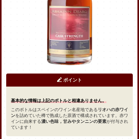
基本的な情報は上記と同様になります。
このボトルはポルトガルの酒精強化ワインである
マデイラワ
インを詰めていた樽
で熟成を行っており，
ドライフルーツの
ような個性
が養われています。
アビンジャラク マデイラワインカスク
Yahoo!ショッピング
楽天市場