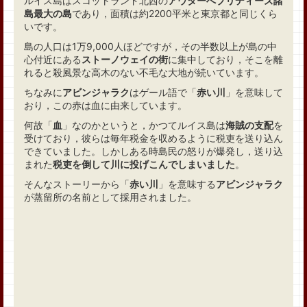
ルイス島はスコットランド北西の
アウターへブリディーズ諸
島最大の島
であり，面積は約2200平米と東京都と同じくら
いです。
島の人口は1万9,000人ほどですが，その半数以上が島の中
心付近にある
ストーノウェイの街
に集中しており，そこを離
れると殺風景な高木のない不毛な大地が続いています。
ちなみに
アビンジャラク
はゲール語で「
赤い川
」を意味して
おり，この赤は血に由来しています。
何故「
血
」なのかというと，かつてルイス島は
海賊の支配
を
受けており，彼らは毎年税金を収めるように税吏を送り込ん
できていました。しかしある時島民の怒りが爆発し，送り込
まれた
税吏を倒して川に投げこんでしまいました
。
そんなストーリーから「
赤い川
」を意味する
アビンジャラク
が蒸留所の名前として採用されました。