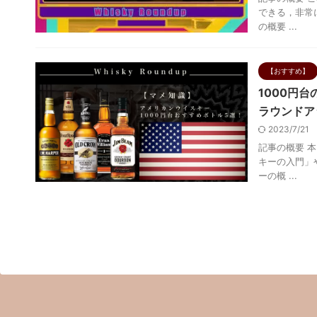
できる，非常
の概要 ...
【おすすめ】
1000円
ラウンドア
2023/7/21
記事の概要 
キーの入門」
ーの概 ...