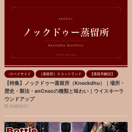
-スペイサイド
［蒸留所］スコットランド
【蒸留所解説】
【特集】ノックドゥー蒸留所（Knockdhu）｜場所・
歴史・製法・anCnocの種類と味わい｜ウイスキーラ
ウンドアップ
2026/5/21